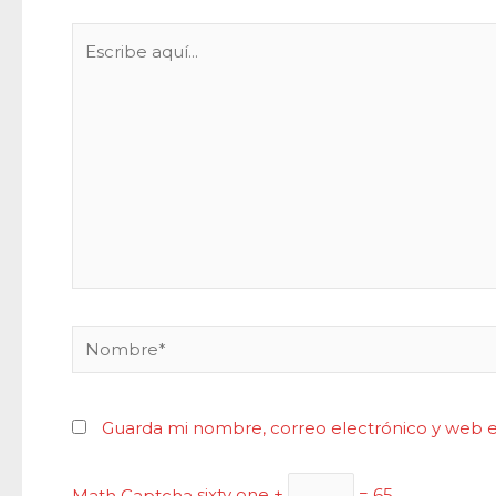
Escribe
aquí...
Nombre*
Guarda mi nombre, correo electrónico y web 
Math Captcha
sixty one +
= 65