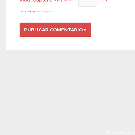
Powered by
MathCaptcha
Radio15 © Cop