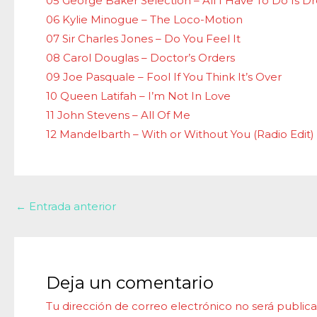
05 George Baker Selection – All I Have To Do Is 
06 Kylie Minogue – The Loco-Motion
07 Sir Charles Jones – Do You Feel It
08 Carol Douglas – Doctor’s Orders
09 Joe Pasquale – Fool If You Think It’s Over
10 Queen Latifah – I’m Not In Love
11 John Stevens – All Of Me
12 Mandelbarth – With or Without You (Radio Edit)
←
Entrada anterior
Deja un comentario
Tu dirección de correo electrónico no será publica