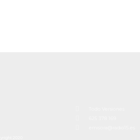
Todo Versiones
625 378 169
emisora@radio15.es
yright 2020