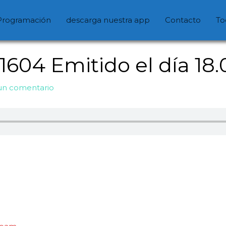
Programación
descarga nuestra app
Contacto
To
04 Emitido el día 18.
un comentario