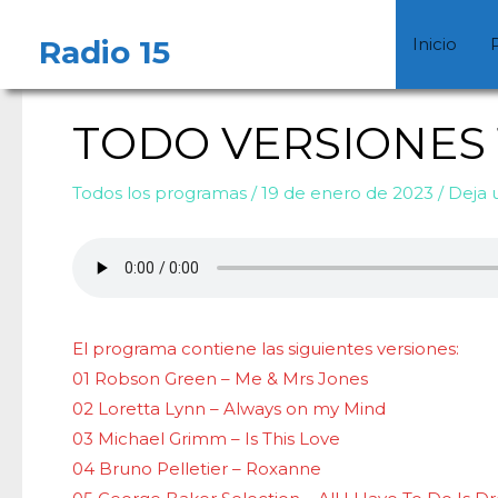
Ir
Navegación
al
de
Radio 15
Inicio
contenido
entradas
TODO VERSIONES 16
Todos los programas
/
19 de enero de 2023
/
Deja 
El programa contiene las siguientes versiones:
01 Robson Green – Me & Mrs Jones
02 Loretta Lynn – Always on my Mind
03 Michael Grimm – Is This Love
04 Bruno Pelletier – Roxanne