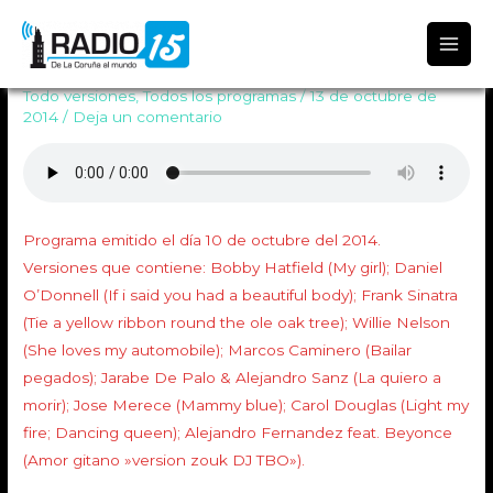
Radio 15
Programa Todo Versiones 508
Todo versiones
,
Todos los programas
/
13 de octubre de
2014
/
Deja un comentario
Programa emitido el día 10 de octubre del 2014.
Versiones que contiene: Bobby Hatfield (My girl); Daniel
O’Donnell (If i said you had a beautiful body); Frank Sinatra
(Tie a yellow ribbon round the ole oak tree); Willie Nelson
(She loves my automobile); Marcos Caminero (Bailar
pegados); Jarabe De Palo & Alejandro Sanz (La quiero a
morir); Jose Merece (Mammy blue); Carol Douglas (Light my
fire; Dancing queen); Alejandro Fernandez feat. Beyonce
(Amor gitano »version zouk DJ TBO»).