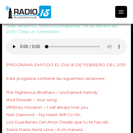
Radio 15
Programa Todo Versiones 554
Todo versiones
,
Todos los programas
/
18 de febrero de
2015
/
Deja un comentario
PROGRAMA EMITIDO EL DIA 16 DE FEBRERO DEL 2015
Este programa contiene las siguientes versiones:
The Righteous Brothers – Unchained melody
Rod Stewart – Your song
Whitney Houston – I will always love you
Neil Diamond – My Heart Will Go On
Los Guardianes Del Amor Desde que tu te has ido
Maria Marta Serra Lima – A mi manera