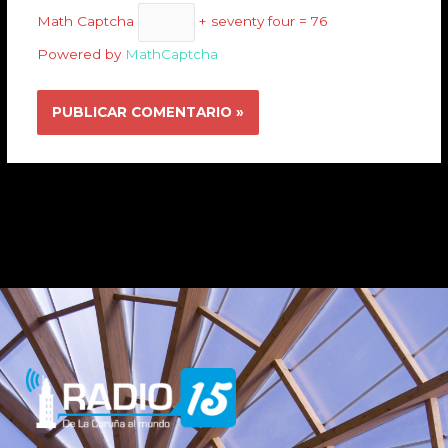
Math Captcha
+ seventy four = 76
Powered by
MathCaptcha