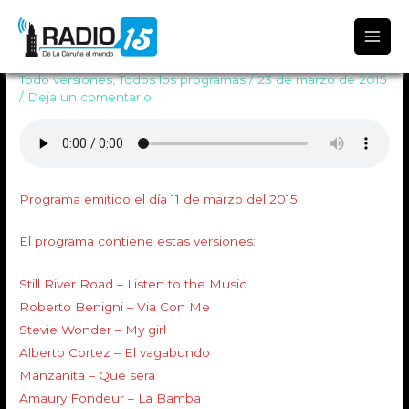
Radio 15
Programa Todo Versiones 563
Todo versiones
,
Todos los programas
/
23 de marzo de 2015
/
Deja un comentario
Programa emitido el día 11 de marzo del 2015
El programa contiene estas versiones:
Still River Road – Listen to the Music
Roberto Benigni – Via Con Me
Stevie Wonder – My girl
Alberto Cortez – El vagabundo
Manzanita – Que sera
Amaury Fondeur – La Bamba