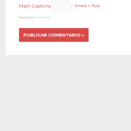
Math Captcha
− three = five
Powered by
MathCaptcha