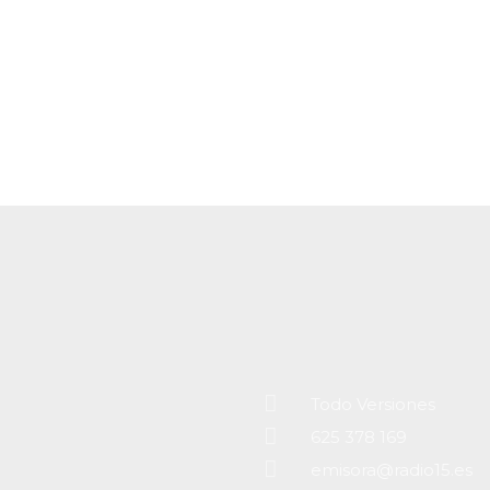
Todo Versiones
625 378 169
emisora@radio15.es