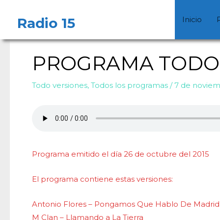
Ir
Navegación
al
de
Radio 15
Inicio
contenido
entradas
PROGRAMA TODO 
Todo versiones
,
Todos los programas
/
7 de novie
Programa emitido el día 26 de octubre del 2015
El programa contiene estas versiones:
Antonio Flores – Pongamos Que Hablo De Madrid
M Clan – Llamando a La Tierra