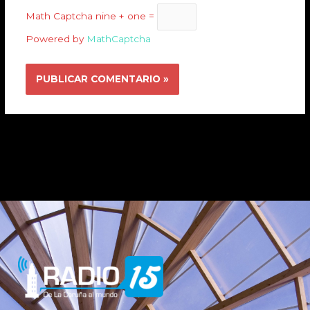
Math Captcha
nine + one =
Powered by
MathCaptcha