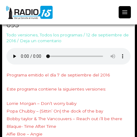
Radio 15
PROGRAMA TODO VERSIONES
693
Todo versiones
,
Todos los programas
/
12 de septiembre de
2016
/
Deja un comentario
Programa emitido el día 7 de septiembre del 2016
Este programa contiene la siguientes versiones:
Lorrie Morgan – Don’t worry baby
Popa Chubby – (Sittin’ On) the dock of the bay
Bobby taylor & The Vancouvers – Reach out i’ll be there
Blaque- Time After Time
Alfie Boe – Angie