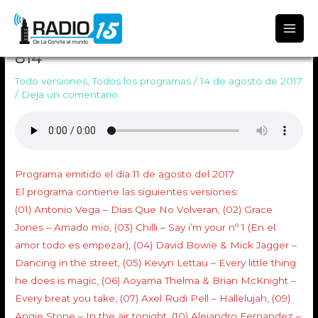
Radio 15
PROGRAMA TODO VERSIONES
814
Todo versiones
,
Todos los programas
/
14 de agosto de 2017
/
Deja un comentario
Programa emitido el día 11 de agosto del 2017
El programa contiene las siguientes versiones:
(01) Antonio Vega – Dias Que No Volveran, (02) Grace
Jones – Amado mio, (03) Chilli – Say i’m your nº 1 (En el
amor todo es empezar), (04) David Bowie & Mick Jagger –
Dancing in the street, (05) Kevyn Lettau – Every little thing
he does is magic, (06) Aoyama Thelma & Brian McKnight –
Every breat you take, (07) Axel Rudi Pell – Hallelujah, (09)
Angie Stone – In the air tonight, (10) Alejandro Fernandez –