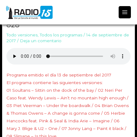
Radio 15
PROGRAMA TODO VERSIONES
828
Todo versiones
,
Todos los programas
/
14 de septiembre de
2017
/
Deja un comentario
Programa emitido el día 13 de septiembre del 2017
El programa contiene las siguientes versiones:
01 Soultans – Sittin on the dock of the bay / 02 Neri Per
Caso feat. Wendy Lewis – Ain’t no mountain high enough /
03 Piet Veerman – Under the boardwalk / 04 Brian Owens
& Thomas Owens – A change is gonna come / 05 Herbie
Hancocks feat. Pink & Seal & India Arie – Imagine / 06
Mary J. Blige & U2 – One / 07 Jonny Lang – Paint it black /
08 Slimane – Is this love