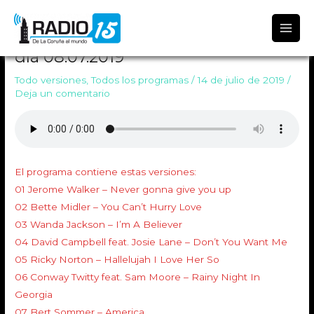
Radio 15
TODO VERSIONES 1078 Emitido el
día 08.07.2019
Todo versiones
,
Todos los programas
/
14 de julio de 2019
/
Deja un comentario
El programa contiene estas versiones:
01 Jerome Walker – Never gonna give you up
02 Bette Midler – You Can’t Hurry Love
03 Wanda Jackson – I’m A Believer
04 David Campbell feat. Josie Lane – Don’t You Want Me
05 Ricky Norton – Hallelujah I Love Her So
06 Conway Twitty feat. Sam Moore – Rainy Night In
Georgia
07 Bert Sommer – America