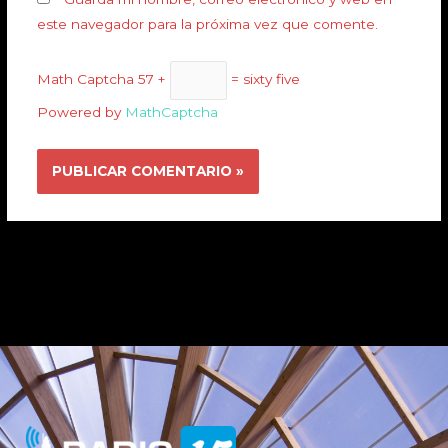
este navegador para la próxima vez que comente.
Math Captcha
57 +
= sixty five
Powered by
MathCaptcha