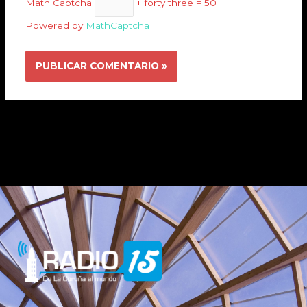
Math Captcha
+ forty three = 50
Powered by
MathCaptcha