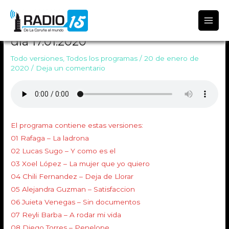
Radio 15
TODO VERSIONES 1139 Emitido el
día 17.01.2020
Todo versiones
,
Todos los programas
/
20 de enero de
2020
/
Deja un comentario
El programa contiene estas versiones:
01 Rafaga – La ladrona
02 Lucas Sugo – Y como es el
03 Xoel López – La mujer que yo quiero
04 Chili Fernandez – Deja de Llorar
05 Alejandra Guzman – Satisfaccion
06 Juieta Venegas – Sin documentos
07 Reyli Barba – A rodar mi vida
08 Diego Torres – Penelope