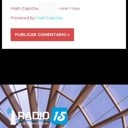
Math Captcha
− one = two
Powered by
MathCaptcha