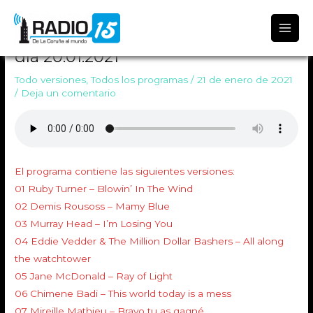
Radio 15
TODO VERSIONES 1296 Emitido el
día 20.01.2021
Todo versiones
,
Todos los programas
/
21 de enero de 2021
/
Deja un comentario
El programa contiene las siguientes versiones:
01 Ruby Turner – Blowin’ In The Wind
02 Demis Rousoss – Mamy Blue
03 Murray Head – I’m Losing You
04 Eddie Vedder & The Million Dollar Bashers – All along
the watchtower
05 Jane McDonald – Ray of Light
06 Chimene Badi – This world today is a mess
07 Mireille Mathieu – Bravo tu as gagné