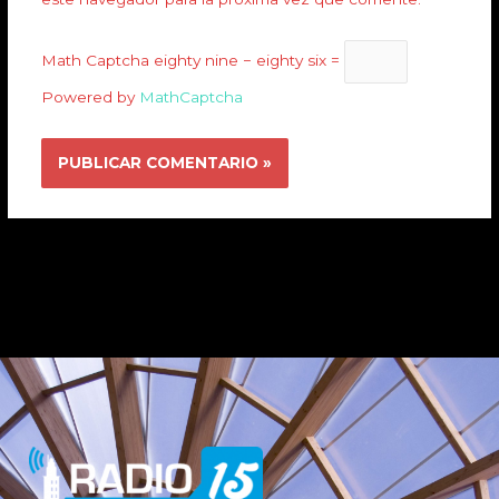
Math Captcha
eighty nine − eighty six =
Powered by
MathCaptcha