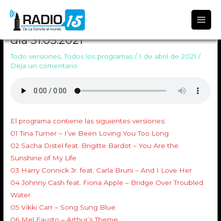
Radio 15
TODO VERSIONES 1326 Emitido el
día 31.03.2021
Todo versiones
,
Todos los programas
/
1 de abril de 2021
/
Deja un comentario
El programa contiene las siguientes versiones:
01 Tina Turner – I’ve Been Loving You Too Long
02 Sacha Distel feat. Brigitte Bardot – You Are the
Sunshine of My Life
03 Harry Connick Jr. feat. Carla Bruni – And I Love Her
04 Johnny Cash feat. Fiona Apple – Bridge Over Troubled
Water
05 Vikki Carr – Song Sung Blue
06 Mel Fausto – Arthur’s Theme