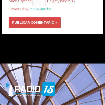
Math Captcha
+ eighty nine = 95
Powered by
MathCaptcha