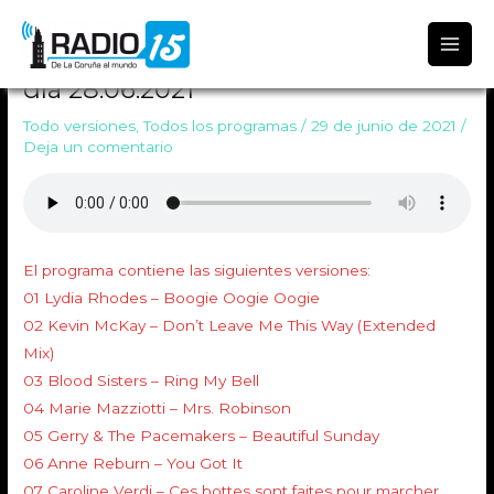
Radio 15
TODO VERSIONES 1364 Emitido el
día 28.06.2021
Todo versiones
,
Todos los programas
/
29 de junio de 2021
/
Deja un comentario
El programa contiene las siguientes versiones:
01 Lydia Rhodes – Boogie Oogie Oogie
02 Kevin McKay – Don’t Leave Me This Way (Extended
Mix)
03 Blood Sisters – Ring My Bell
04 Marie Mazziotti – Mrs. Robinson
05 Gerry & The Pacemakers – Beautiful Sunday
06 Anne Reburn – You Got It
07 Caroline Verdi – Ces bottes sont faites pour marcher