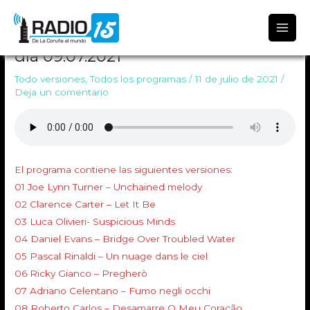
Radio 15
TODO VERSIONES 1369 Emitido el
día 09.07.2021
Todo versiones
,
Todos los programas
/
11 de julio de 2021
/
Deja un comentario
El programa contiene las siguientes versiones:
01 Joe Lynn Turner – Unchained melody
02 Clarence Carter – Let It Be
03 Luca Olivieri- Suspicious Minds
04 Daniel Evans – Bridge Over Troubled Water
05 Pascal Rinaldi – Un nuage dans le ciel
06 Ricky Gianco – Pregherò
07 Adriano Celentano – Fumo negli occhi
08 Roberto Carlos – Desamarre O Meu Coração