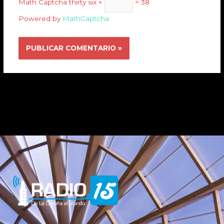
Math Captcha
thirty six +
= 38
Powered by
MathCaptcha