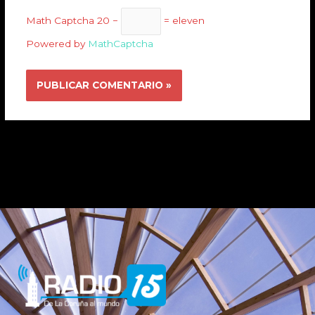
Math Captcha
20 −
= eleven
Powered by
MathCaptcha