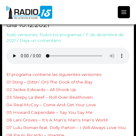
Radio 15
TODO VERSIONES 1435 Emitido el
día 10.12.2021
Todo versiones
,
Todos los programas
/
11 de diciembre de
2021
/
Deja un comentario
El programa contiene las siguientes versiones:
01 Sting – (Sittin’ On) The Dock of the Bay
02 Jackie Edwards – All Shook Up
03 Sleepy La Beef – Roll Over Beethoven
04 Real McCoy – Come And Get Your Love
05 Howard Carpendale – Say You Say Me
06 Lani Groves – It’s A Man’s, Man’s Man’s World
07 Lulu Roman feat. Dolly Parton – I Will Always Love You
08 Paulo Ricardo – Imagine