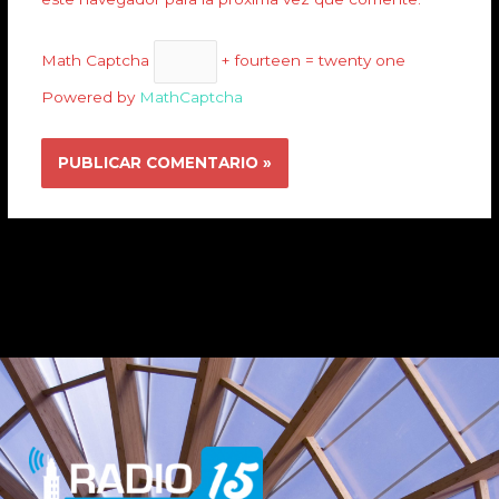
Math Captcha
+ fourteen = twenty one
Powered by
MathCaptcha