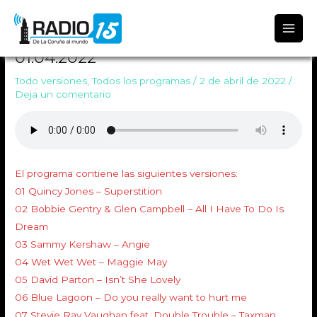
Radio 15
TODO VERSIONES 1479 Emitido
01.04.2022
Todo versiones
,
Todos los programas
/
2 de abril de 2022
/
Deja un comentario
El programa contiene las siguientes versiones:
01 Quincy Jones – Superstition
02 Bobbie Gentry & Glen Campbell – All I Have To Do Is
Dream
03 Sammy Kershaw – Angie
04 Wet Wet Wet – Maggie May
05 David Parton – Isn’t She Lovely
06 Blue Lagoon – Do you really want to hurt me
07 Stevie Ray Vaughan feat. Double Trouble – Taxman