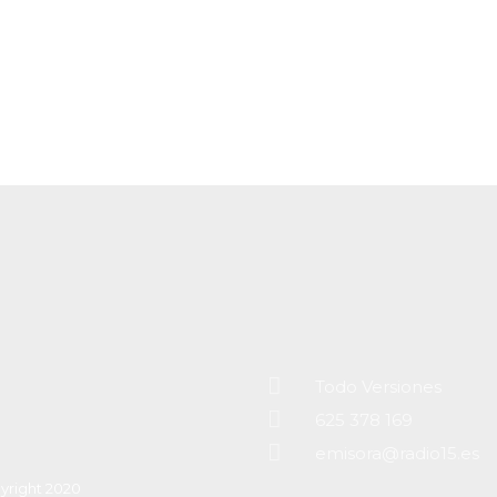
Todo Versiones
625 378 169
emisora@radio15.es
yright 2020