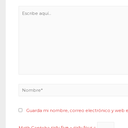
Escribe
aquí...
Nombre*
Guarda mi nombre, correo electrónico y web 
Math Captcha
sixty five − sixty four =