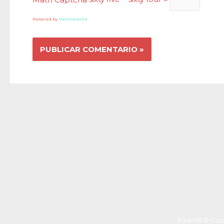
Powered by
MathCaptcha
Radio15 © Cop