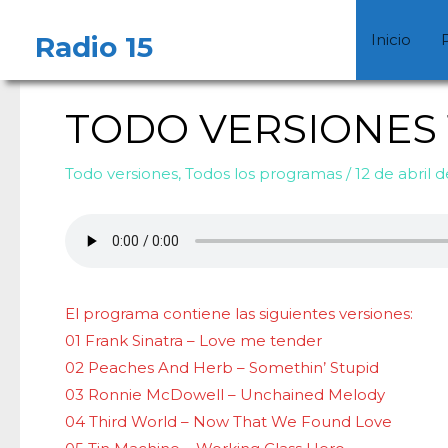
Ir
Navegación
al
de
Radio 15
Inicio
contenido
entradas
TODO VERSIONES 14
Todo versiones
,
Todos los programas
/
12 de abril 
El programa contiene las siguientes versiones:
01 Frank Sinatra – Love me tender
02 Peaches And Herb – Somethin’ Stupid
03 Ronnie McDowell – Unchained Melody
04 Third World – Now That We Found Love