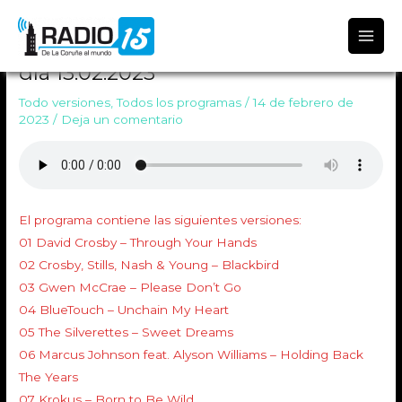
Radio 15
TODO VERSIONES 1615 Emitido el
día 13.02.2023
Todo versiones
,
Todos los programas
/
14 de febrero de
2023
/
Deja un comentario
El programa contiene las siguientes versiones:
01 David Crosby – Through Your Hands
02 Crosby, Stills, Nash & Young – Blackbird
03 Gwen McCrae – Please Don’t Go
04 BlueTouch – Unchain My Heart
05 The Silverettes – Sweet Dreams
06 Marcus Johnson feat. Alyson Williams – Holding Back
The Years
07 Krokus – Born to Be Wild