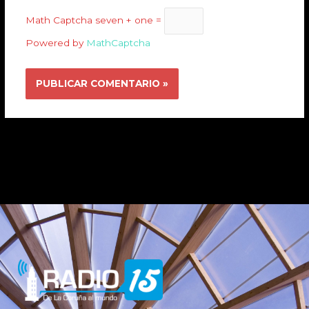
Math Captcha
seven + one =
Powered by
MathCaptcha