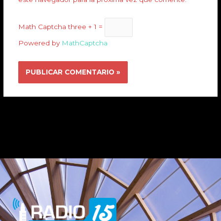
Math Captcha
three + 1 =
Powered by
MathCaptcha