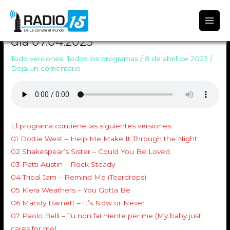
Radio 15
TODO VERSIONES 1638 Emitido el
día 07.04.2023
Todo versiones
,
Todos los programas
/
8 de abril de 2023
/
Deja un comentario
El programa contiene las siguientes versiones:
01 Dottie West – Help Me Make It Through the Night
02 Shakespear’s Sister – Could You Be Loved
03 Patti Austin – Rock Steady
04 Tribal Jam – Remind Me (Teardrops)
05 Kiera Weathers – You Gotta Be
06 Mandy Barnett – It’s Now or Never
07 Paolo Belli – Tu non fai niente per me (My baby just
cares for me)