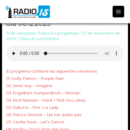
Radio 15
TODO VERSIONES 1742 Emitido el
día 06.12.2023
Todo versiones
,
Todos los programas
/
10 de diciembre de
2023
/
Deja un comentario
El programa contiene las siguientes versiones:
01 Dolly Parton – Purple Rain
02 Janet Kay – Imagine
03 Engelbert Humperdinck – Woman
04 Rod Stewart – Have I Told You Lately
05 Daltons – She´s a Lady
06 Franco Simone – Ne me quitte pas
07 Cecilia Noel – Let’s Dance
08 McFly – Don’t Stop Me Now