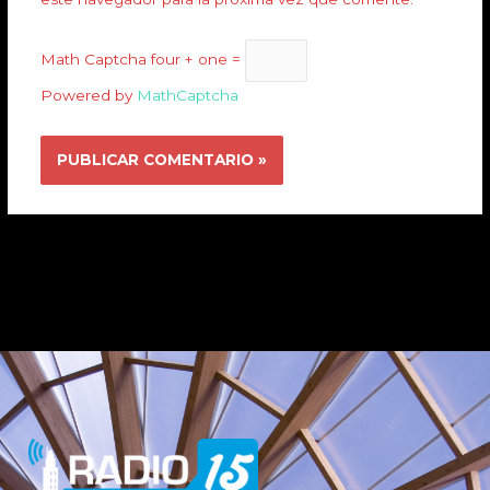
Math Captcha
four + one =
Powered by
MathCaptcha