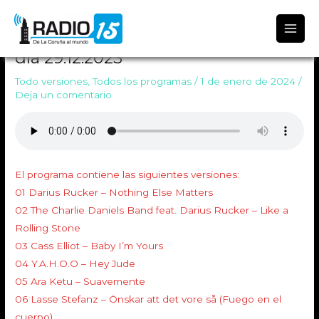
Radio 15
TODO VERSIONES 1752 Emitido el
día 29.12.2023
Todo versiones
,
Todos los programas
/
1 de enero de 2024
/
Deja un comentario
El programa contiene las siguientes versiones:
01 Darius Rucker – Nothing Else Matters
02 The Charlie Daniels Band feat. Darius Rucker – Like a
Rolling Stone
03 Cass Elliot – Baby I’m Yours
04 Y.A.H.O.O – Hey Jude
05 Ara Ketu – Suavemente
06 Lasse Stefanz – Önskar att det vore så (Fuego en el
cuerpo)