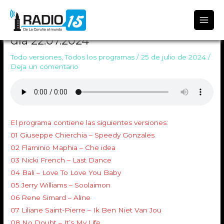
Radio 15
TODO VERSIONES 1840 Emitido el
día 22.07.2024
Todo versiones
,
Todos los programas
/
25 de julio de 2024
/
Deja un comentario
El programa contiene las siguientes versiones:
01 Giuseppe Chierchia – Speedy Gonzales
02 Flaminio Maphia – Che idea
03 Nicki French – Last Dance
04 Bali – Love To Love You Baby
05 Jerry Williams – Soolaimon
06 Rene Simard – Aline
07 Liliane Saint-Pierre – Ik Ben Niet Van Jou
08 No Doubt – It’s My Life