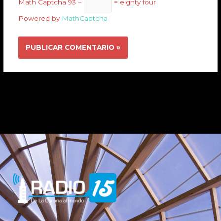
Math Captcha
93 −
= eighty four
Powered by
MathCaptcha