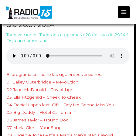
Radio 15
TODO VERSIONES 1842 Emitido el
día 26.07.2024
Todo versiones
,
Todos los programas
/
28 de julio de 2024
/
Deja un comentario
El programa contiene las siguientes versiones:
01 Bailey Outerbridge – Revolution
02 Jane McDonald – Ray of Light
03 Ella Fitzgerald – Cheek To Cheek
04 Daniel Lopes feat. Gift – Boy I’m Gonna Miss You
05 Big Daddy – Hotel California
06 James Taylor – Hound Dog
07 Marla Glen – Your Song
08 Eugenie Jones – It’s a Man’s Man’s Man’s World