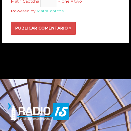
Math Captcha
− one = two
Powered by
MathCaptcha