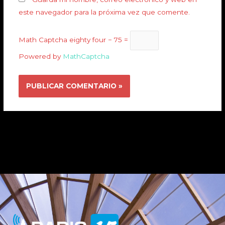
este navegador para la próxima vez que comente.
Math Captcha
eighty four − 75 =
Powered by
MathCaptcha