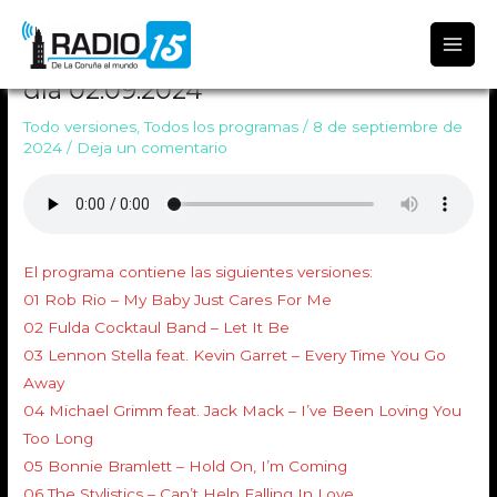
Radio 15
TODO VERSIONES 1858 Emitido el
día 02.09.2024
Todo versiones
,
Todos los programas
/
8 de septiembre de
2024
/
Deja un comentario
El programa contiene las siguientes versiones:
01 Rob Rio – My Baby Just Cares For Me
02 Fulda Cocktaul Band – Let It Be
03 Lennon Stella feat. Kevin Garret – Every Time You Go
Away
04 Michael Grimm feat. Jack Mack – I’ve Been Loving You
Too Long
05 Bonnie Bramlett – Hold On, I’m Coming
06 The Stylistics – Can’t Help Falling In Love