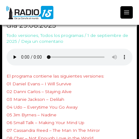
Radio 15
TODO VERSIONES 2010 Emitido el
día 29.08.2025
Todo versiones
,
Todos los programas
/
1 de septiembre de
2025
/
Deja un comentario
El programa contiene las siguientes versiones:
01 Daniel Evans – I Will Survive
02 Danni Carlos – Staying Alive
03 Manie Jackson – Delilah
04 Udo – Everytime You Go Away
05 Jim Byrnes – Nadine
06 Small Talk – Making Your Mind Up
07 Cassandra Reed – The Man In The Mirror
08 Cher – Not Enough Love in the World