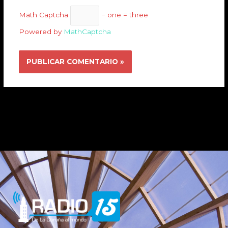
Math Captcha
− one = three
Powered by
MathCaptcha