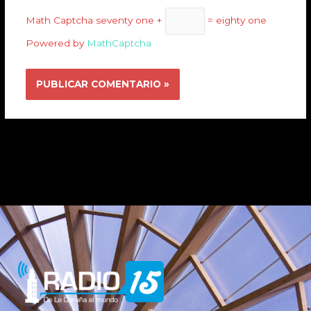
Math Captcha
seventy one +
= eighty one
Powered by
MathCaptcha