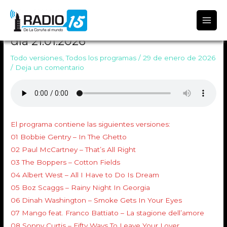
Radio 15
TODO VERSIONES 2069 Emitido el
día 21.01.2026
Todo versiones
,
Todos los programas
/
29 de enero de 2026
/
Deja un comentario
El programa contiene las siguientes versiones:
01 Bobbie Gentry – In The Ghetto
02 Paul McCartney – That’s All Right
03 The Boppers – Cotton Fields
04 Albert West – All I Have to Do Is Dream
05 Boz Scaggs – Rainy Night In Georgia
06 Dinah Washington – Smoke Gets In Your Eyes
07 Mango feat. Franco Battiato – La stagione dell’amore
08 Sonny Curtis – Fifty Ways To Leave Your Lover