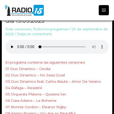
Radio 15
TODO VERSIONES 2019 Emitido el
día 19.09.2025
Todo versiones
,
Todos los programas
/
23 de septiembre de
2025
/
Deja un comentario
El programa contiene las siguientes versiones:
01 Duo Dinamico – Cecilia
02 Duo Dinamico – No Seas Cruel
03 Duo Dinamico feat. Carlos Baute – Amor De Verano
04 Ráfaga – Resistiré
05 Orquesta Plateria – Quisiera Ser
06 Ciara Adams – La Boheme
07 Bonnie Gordon – Eleanor Rigby
08 Kenny Rogers – You Are so Beautiful