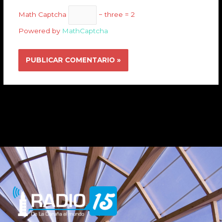
Math Captcha
− three = 2
Powered by
MathCaptcha