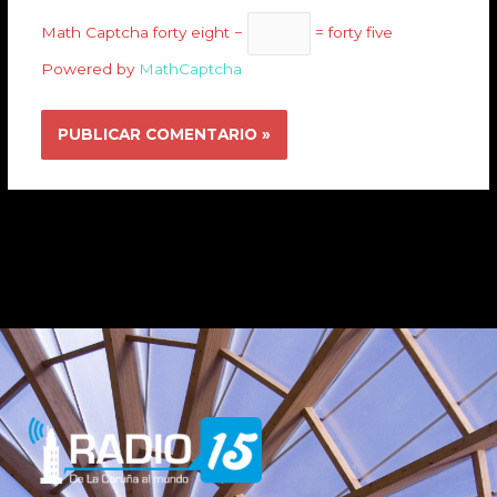
Math Captcha
forty eight −
= forty five
Powered by
MathCaptcha