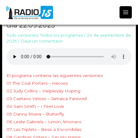
Radio 15
TODO VERSIONES 2020 Emitido el
día 22.09.2025
Todo versiones
,
Todos los programas
/
24 de septiembre de
2025
/
Deja un comentario
El programa contiene las siguientes versiones:
01 The Coal Porters – Heroes
02 Judy Collins – Helplessly Hoping
03 Caetano Veloso – Jamaica Farewell
04 Sam Smith – I Feel Love
05 Danny Rivera – Butterfly
06 Leslie Gabriels – Limon, limonero
07 Las Triplets – Beso a Escondidas
08 Gardiner Sisters – Say My Name